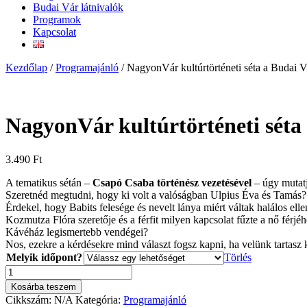
Budai Vár látnivalók
Programok
Kapcsolat
Kezdőlap
/
Programajánló
/ NagyonVár kultúrtörténeti séta a Budai V
NagyonVár kultúrtörténeti séta
3.490
Ft
A tematikus sétán –
Csapó Csaba történész vezetésével
– úgy mutat
Szeretnéd megtudni, hogy ki volt a valóságban Ulpius Éva és Tamás?
Érdekel, hogy Babits felesége és nevelt lánya miért váltak halálos el
Kozmutza Flóra szeretője és a férfit milyen kapcsolat fűzte a nő férj
Kávéház legismertebb vendégei?
Nos, ezekre a kérdésekre mind választ fogsz kapni, ha velünk tartasz 
Melyik időpont?
Törlés
NagyonVár
kultúrtörténeti
Kosárba teszem
séta
Cikkszám:
N/A
Kategória:
Programajánló