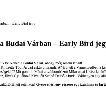
árban – Early Bird jegy
 a Budai Várban – Early Bird jeg
juk be Neked a
Budai Várat
, ahogy még sosem láttad!
 Ki fizette Tóth Árpád esküvői számláját? Hol élt a Várnegyedben a k
lenségekké? Mit gondolt Márai a szétbombázott Mikó utcai lakása láttán?
éhez, Illyés Gyulához? Kivel élt Szabó Dezső a budai Várhegyen egy albé
kultúrtörténeti sétánkon!
Gyere el és légy részese egy izgalmas és ta