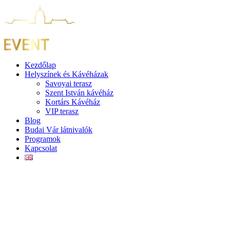
Ugrás
a
tartalomhoz
Kezdőlap
Helyszínek és Kávéházak
Savoyai terasz
Szent István kávéház
Kortárs Kávéház
VIP terasz
Blog
Budai Vár látnivalók
Programok
Kapcsolat