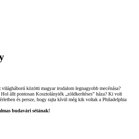
y
ét világháború közötti magyar irodalom legnagyobb mecénása?
 Hol állt pontosan Kosztolányiék „zöldkerítéses” háza? Ki volt
rletben és persze, hogy rajta kívül még kik voltak a Philadelphia
rtalmas budavári sétának!