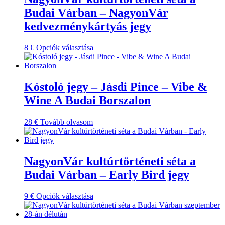
Budai Várban – NagyonVár
kedvezménykártyás jegy
Ennek
8
€
Opciók választása
a
terméknek
több
variációja
Kóstoló jegy – Jásdi Pince – Vibe &
van.
Wine A Budai Borszalon
A
változatok
a
28
€
Tovább olvasom
termékoldalon
választhatók
ki
NagyonVár kultúrtörténeti séta a
Budai Várban – Early Bird jegy
Ennek
9
€
Opciók választása
a
terméknek
több