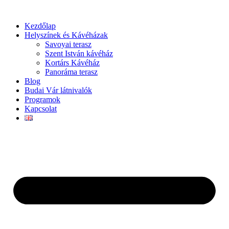
Ugrás
a
Kezdőlap
tartalomhoz
Helyszínek és Kávéházak
Savoyai terasz
Szent István kávéház
Kortárs Kávéház
Panoráma terasz
Blog
Budai Vár látnivalók
Programok
Kapcsolat