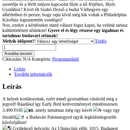
szeretője és a férfit milyen kapcsolat fűzte a nő férjéhez, Illyés
Gyulához? Kivel élt Szabó Dezső a budai Várhegyen egy
albérletben és persze, hogy rajta kívül még kik voltak a Philadelphia
Kávéház legismertebb vendégei?
Nos, ezekre a kérdésekre mind választ fogsz kapni, ha velünk tartasz
kultúrtörténeti sétánkon!
Gyere el és légy részese egy izgalmas és
tartalmas budavári sétának!
Melyik időpont?
Törlés
NagyonVár
kultúrtörténeti
Kosárba teszem
séta
Cikkszám:
N/A
Kategória:
Programajánló
a
Budai
Leírás
Várban
További információk
-
Early
Leírás
Bird
jegy
A helyek korlátozottak, ezért minél gyorsabban vásárold meg a
mennyiség
jegyed! Ráadásul így Early Bird kedvezménnyel mindösszesen
3.490 Ft/fő
, amely tartalmaz még egy kávét
vagy egy
frissítőt
a Budavári Palotanegyed egyik legkülönlegesebb
kávézójában!
Gyülekező helyszín: Az Ulpius-ház előtt, 1015, Budapest