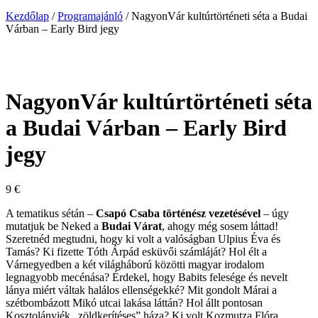
Kezdőlap
/
Programajánló
/ NagyonVár kultúrtörténeti séta a Budai
Várban – Early Bird jegy
NagyonVár kultúrtörténeti séta
a Budai Várban – Early Bird
jegy
9
€
A tematikus sétán –
Csapó Csaba történész vezetésével
– úgy
mutatjuk be Neked a
Budai Várat
, ahogy még sosem láttad!
Szeretnéd megtudni, hogy ki volt a valóságban Ulpius Éva és
Tamás? Ki fizette Tóth Árpád esküvői számláját? Hol élt a
Várnegyedben a két világháború közötti magyar irodalom
legnagyobb mecénása? Érdekel, hogy Babits felesége és nevelt
lánya miért váltak halálos ellenségekké? Mit gondolt Márai a
szétbombázott Mikó utcai lakása láttán? Hol állt pontosan
Kosztolányiék „zöldkerítéses” háza? Ki volt Kozmutza Flóra